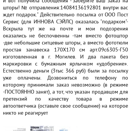
и вот получила сообщения -"заберите ваш заказ на
шторы! № отправления:14084136192801 внутри вас
ждет подарок." Действительно посылка от ООО Пост
Сервис (для ИННОВА СЭЙЛС) оказалась "подарком"-
Вскрыла тут же на почте и мои подозрения
оказались не беспочвенны -там вместо фотоштор
-две небольшие ситцевые шторы, а вместо фототюли
простая занавеска 170Х170 см арт.09с6305-Г50
изготовленная в г. Могилев. И два пакета без
маркировки с бумажным ярлычком «удобрение».
Естественно деньги (3тыс 366 руб) были за посылку
уже оплачены. Дозвониться по телефону по
которому принимали заказ невозможно (в режиме
-ПОСТОЯННО занят), а тот, что указан продавцом для
претензий по качеству товара в режиме
автоответчика (оставьте свое сообщение) на которое
никто не реагирует