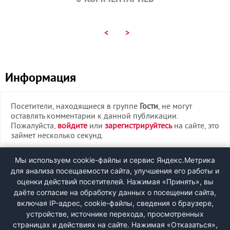
<
>
Информация
Посетители, находящиеся в группе
Гости
, не могут
оставлять комментарии к данной публикации.
Пожалуйста,
войдите
или
зарегистрируйтесь
на сайте, это
займет несколько секунд.
ВХОД
Мы используем cookie-файлы и сервис Яндекс.Метрика
для анализа посещаемости сайта, улучшения его работы и
РЕГИСТРАЦИЯ
оценки действий посетителей. Нажимая «Принять», вы
даёте согласие на обработку данных о посещении сайта,
включая IP-адрес, cookie-файлы, сведения о браузере,
Быстрая регистрация
через соцсети:
устройстве, источнике перехода, просмотренных
страницах и действиях на сайте. Нажимая «Отказаться»,