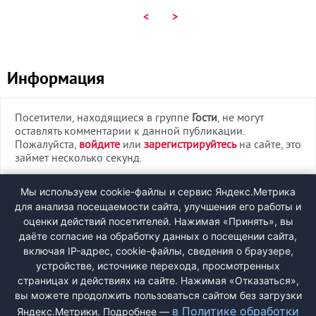
<
>
Информация
Посетители, находящиеся в группе
Гости
, не могут
оставлять комментарии к данной публикации.
Пожалуйста,
войдите
или
зарегистрируйтесь
на сайте, это
займет несколько секунд.
ВХОД
Мы используем cookie-файлы и сервис Яндекс.Метрика
для анализа посещаемости сайта, улучшения его работы и
РЕГИСТРАЦИЯ
оценки действий посетителей. Нажимая «Принять», вы
даёте согласие на обработку данных о посещении сайта,
включая IP-адрес, cookie-файлы, сведения о браузере,
Быстрая регистрация
через соцсети:
устройстве, источнике перехода, просмотренных
страницах и действиях на сайте. Нажимая «Отказаться»,
вы можете продолжить пользоваться сайтом без загрузки
в Политике обработки
Яндекс.Метрики. Подробнее —