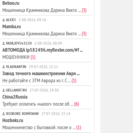
Beboo.ru
Мошенница Крамникова Дарина Викто ...
(3)
ALEX5
2-08-2026, 09:16
Mamba.ru
Мошенница Крамникова Дарина Викто ...
(3)
VASILJEV563220
2-08-2026, 00:09
АВТОМОДА lp582496.myflexbe.com/#f ...
МОШЕННИКИ
(1)
VLADKANTIN
29-07-2026, 22:11
Завод точного машиностроения Авро ...
Не работайте с ЗТМ Аврора из г. С ...
(1)
GELLANXT.RU
27-07-2026, 19:30
China2Russia
Требуют оплатить «налог» после об ...
(6)
ХОЗБОКС КОМПАНИ
27-07-2026, 15:14
Hozboks.ru
Мошенничество с бытовкой: после о ...
(1)