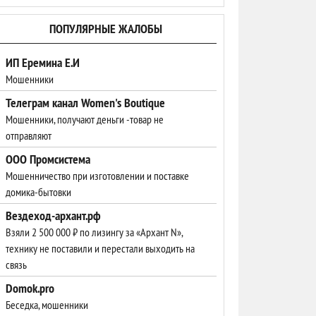
ПОПУЛЯРНЫЕ ЖАЛОБЫ
ИП Еремина Е.И
Мошенники
Телеграм канал Women's Boutique
Мошенники, получают деньги -товар не
отправляют
ООО Промсистема
Мошенничество при изготовлении и поставке
домика-бытовки
Вездеход-архант.рф
Взяли 2 500 000 ₽ по лизингу за «Архант N»,
технику не поставили и перестали выходить на
связь
Domok.pro
Беседка, мошенники