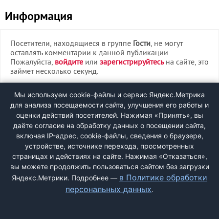
Информация
Посетители, находящиеся в группе
Гости
, не могут
оставлять комментарии к данной публикации.
Пожалуйста,
войдите
или
зарегистрируйтесь
на сайте, это
займет несколько секунд.
ВХОД
Мы используем cookie-файлы и сервис Яндекс.Метрика
для анализа посещаемости сайта, улучшения его работы и
РЕГИСТРАЦИЯ
оценки действий посетителей. Нажимая «Принять», вы
даёте согласие на обработку данных о посещении сайта,
включая IP-адрес, cookie-файлы, сведения о браузере,
Быстрая регистрация
через соцсети:
устройстве, источнике перехода, просмотренных
страницах и действиях на сайте. Нажимая «Отказаться»,
вы можете продолжить пользоваться сайтом без загрузки
в Политике обработки
Яндекс.Метрики. Подробнее —
персональных данных
.
ДОБАВИТЬ ЖАЛОБУ