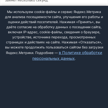
займет несколько секунд.
ВХОД
Мы используем cookie-файлы и сервис Яндекс.Метрика
для анализа посещаемости сайта, улучшения его работы и
РЕГИСТРАЦИЯ
оценки действий посетителей. Нажимая «Принять», вы
даёте согласие на обработку данных о посещении сайта,
включая IP-адрес, cookie-файлы, сведения о браузере,
Быстрая регистрация
через соцсети:
устройстве, источнике перехода, просмотренных
страницах и действиях на сайте. Нажимая «Отказаться»,
вы можете продолжить пользоваться сайтом без загрузки
в Политике обработки
Яндекс.Метрики. Подробнее —
персональных данных
.
ДОБАВИТЬ ЖАЛОБУ
КОНТАКТЫ
О НАС
ПОИСК
ПРАВИЛА САЙТА