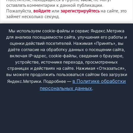
Посетители, находящиеся в группе
Гости
, не могут
оставлять комментарии к данной публикации.
Пожалуйста,
войдите
или
зарегистрируйтесь
на сайте, это
займет несколько секунд.
ВХОД
Мы используем cookie-файлы и сервис Яндекс.Метрика
для анализа посещаемости сайта, улучшения его работы и
РЕГИСТРАЦИЯ
оценки действий посетителей. Нажимая «Принять», вы
даёте согласие на обработку данных о посещении сайта,
включая IP-адрес, cookie-файлы, сведения о браузере,
Быстрая регистрация
через соцсети:
устройстве, источнике перехода, просмотренных
страницах и действиях на сайте. Нажимая «Отказаться»,
вы можете продолжить пользоваться сайтом без загрузки
в Политике обработки
Яндекс.Метрики. Подробнее —
персональных данных
.
ДОБАВИТЬ ЖАЛОБУ
КОНТАКТЫ
О НАС