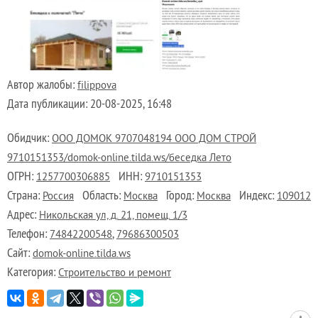
Автор жалобы:
filippova
Дата публикации:
20-08-2025, 16:48
Обидчик:
OOO ДОМОК 9707048194 ООО ДОМ СТРОЙ
9710151353/domok-online.tilda.ws/беседка Лето
ОГРН:
ИНН:
1257700306885
9710151353
Страна:
Область:
Город:
Индекс:
Россия
Москва
Москва
109012
Адрес:
Никольская ул, д. 21, помещ. 1/3
Телефон:
,
74842200548
79686300503
Сайт:
domok-online.tilda.ws
Категория:
Строительство и ремонт