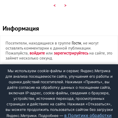
<
>
Информация
Посетители, находящиеся в группе
Гости
, не могут
оставлять комментарии к данной публикации.
Пожалуйста,
войдите
или
зарегистрируйтесь
на сайте, это
займет несколько секунд.
ВХОД
Мы используем cookie-файлы и сервис Яндекс.Метрика
для анализа посещаемости сайта, улучшения его работы и
РЕГИСТРАЦИЯ
оценки действий посетителей. Нажимая «Принять», вы
даёте согласие на обработку данных о посещении сайта,
включая IP-адрес, cookie-файлы, сведения о браузере,
Быстрая регистрация
через соцсети:
устройстве, источнике перехода, просмотренных
страницах и действиях на сайте. Нажимая «Отказаться»,
вы можете продолжить пользоваться сайтом без загрузки
в Политике обработки
Яндекс.Метрики. Подробнее —