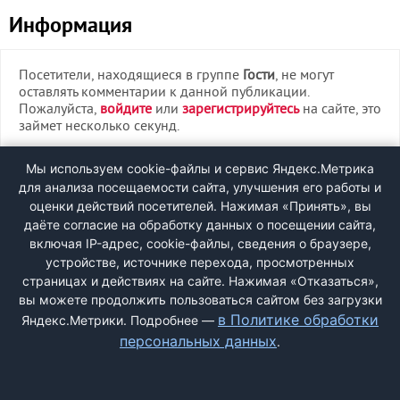
Информация
Посетители, находящиеся в группе
Гости
, не могут
оставлять комментарии к данной публикации.
Пожалуйста,
войдите
или
зарегистрируйтесь
на сайте, это
займет несколько секунд.
ВХОД
Мы используем cookie-файлы и сервис Яндекс.Метрика
для анализа посещаемости сайта, улучшения его работы и
РЕГИСТРАЦИЯ
оценки действий посетителей. Нажимая «Принять», вы
даёте согласие на обработку данных о посещении сайта,
включая IP-адрес, cookie-файлы, сведения о браузере,
Быстрая регистрация
через соцсети:
устройстве, источнике перехода, просмотренных
страницах и действиях на сайте. Нажимая «Отказаться»,
вы можете продолжить пользоваться сайтом без загрузки
в Политике обработки
Яндекс.Метрики. Подробнее —
персональных данных
.
ДОБАВИТЬ ЖАЛОБУ