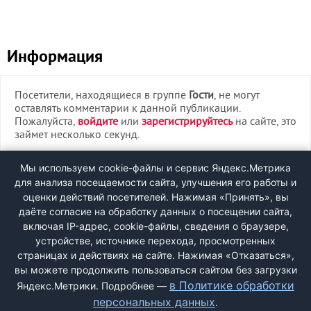
Информация
Посетители, находящиеся в группе
Гости
, не могут
оставлять комментарии к данной публикации.
Пожалуйста,
войдите
или
зарегистрируйтесь
на сайте, это
займет несколько секунд.
ВХОД
Мы используем cookie-файлы и сервис Яндекс.Метрика
для анализа посещаемости сайта, улучшения его работы и
РЕГИСТРАЦИЯ
оценки действий посетителей. Нажимая «Принять», вы
даёте согласие на обработку данных о посещении сайта,
включая IP-адрес, cookie-файлы, сведения о браузере,
Быстрая регистрация
через соцсети:
устройстве, источнике перехода, просмотренных
страницах и действиях на сайте. Нажимая «Отказаться»,
вы можете продолжить пользоваться сайтом без загрузки
в Политике обработки
Яндекс.Метрики. Подробнее —
персональных данных
.