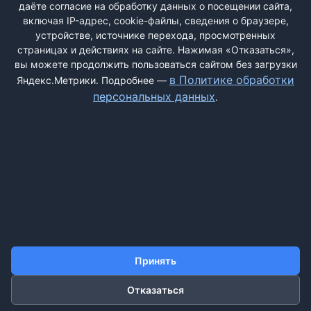
даёте согласие на обработку данных о посещении сайта,
включая IP-адрес, cookie-файлы, сведения о браузере,
Быстрая регистрация
через соцсети:
устройстве, источнике перехода, просмотренных
страницах и действиях на сайте. Нажимая «Отказаться»,
вы можете продолжить пользоваться сайтом без загрузки
в Политике обработки
Яндекс.Метрики. Подробнее —
персональных данных
.
ДОБАВИТЬ ЖАЛОБУ
КОНТАКТЫ
О НАС
ПОИСК
ПРАВИЛА САЙТА
ПОЛИТИКА ОБРАБОТКИ ПЕРСОНАЛЬНЫХ ДАННЫХ
Принять
Отказаться
©2011-2026 ДОСКАЖАЛОБ.РФ