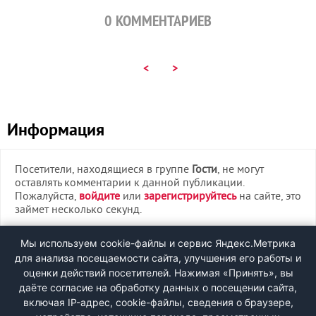
0
КОММЕНТАРИЕВ
<
>
Информация
Посетители, находящиеся в группе
Гости
, не могут
оставлять комментарии к данной публикации.
Пожалуйста,
войдите
или
зарегистрируйтесь
на сайте, это
займет несколько секунд.
ВХОД
Мы используем cookie-файлы и сервис Яндекс.Метрика
для анализа посещаемости сайта, улучшения его работы и
РЕГИСТРАЦИЯ
оценки действий посетителей. Нажимая «Принять», вы
даёте согласие на обработку данных о посещении сайта,
включая IP-адрес, cookie-файлы, сведения о браузере,
Быстрая регистрация
через соцсети: