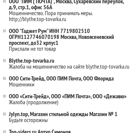
ООО "ПИМ ( ПОЧТА)", Москва, Сухаревский переулок,
д.9, стр.1, офис 56А
Мошенничество. Пора принимать меры.
http://blythe.top-tovarka.ru
ООО "Гаджет Рум" ИНН 7719802510
ОГРН1127746070198 Москва, Новоясеневский
проспект, до32 крпус1
Прислали не тот товар
Blythe.top-tovarka.ru
Жалоба на мошенничество на сайте blythe.top-tovarka.ru
ООО Сити-Трейд, ООО ПИМ Почта, ООО Флорида
Мошенники
ООО «Сити-Трейд», ООО «ПИМ Почта», ООО «Дежавю»
Жалоба (продолжение)
Jylyn.top, Магазин стильной одежды Магазин № 1
Будьте осторожны
Top-siders.ru Артур Симонов