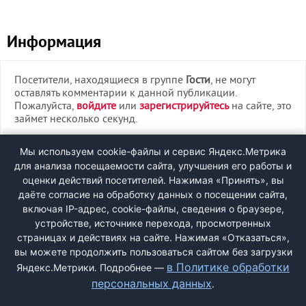
Информация
Посетители, находящиеся в группе
Гости
, не могут
оставлять комментарии к данной публикации.
Пожалуйста,
войдите
или
зарегистрируйтесь
на сайте, это
займет несколько секунд.
ВХОД
Мы используем cookie-файлы и сервис Яндекс.Метрика
для анализа посещаемости сайта, улучшения его работы и
РЕГИСТРАЦИЯ
оценки действий посетителей. Нажимая «Принять», вы
даёте согласие на обработку данных о посещении сайта,
включая IP-адрес, cookie-файлы, сведения о браузере,
Быстрая регистрация
через соцсети:
устройстве, источнике перехода, просмотренных
страницах и действиях на сайте. Нажимая «Отказаться»,
вы можете продолжить пользоваться сайтом без загрузки
в Политике обработки
Яндекс.Метрики. Подробнее —
персональных данных
.