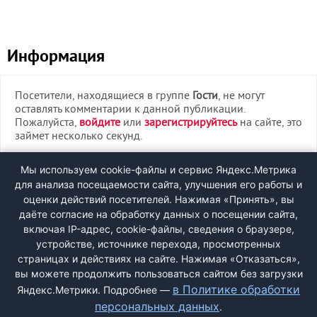
Информация
Посетители, находящиеся в группе
Гости
, не могут
оставлять комментарии к данной публикации.
Пожалуйста,
войдите
или
зарегистрируйтесь
на сайте, это
займет несколько секунд.
ВХОД
Мы используем cookie-файлы и сервис Яндекс.Метрика
для анализа посещаемости сайта, улучшения его работы и
РЕГИСТРАЦИЯ
оценки действий посетителей. Нажимая «Принять», вы
даёте согласие на обработку данных о посещении сайта,
включая IP-адрес, cookie-файлы, сведения о браузере,
Быстрая регистрация
через соцсети:
устройстве, источнике перехода, просмотренных
страницах и действиях на сайте. Нажимая «Отказаться»,
вы можете продолжить пользоваться сайтом без загрузки
в Политике обработки
Яндекс.Метрики. Подробнее —
персональных данных
.