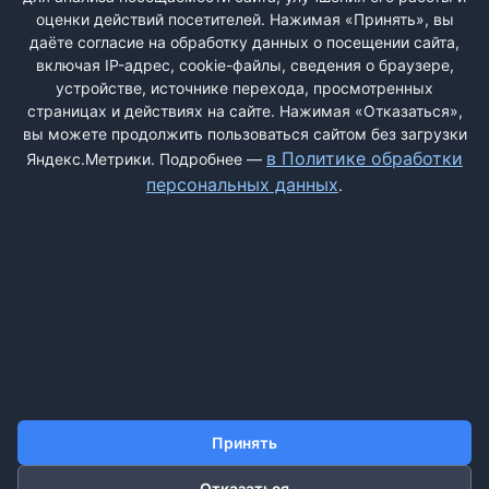
РЕГИСТРАЦИЯ
оценки действий посетителей. Нажимая «Принять», вы
даёте согласие на обработку данных о посещении сайта,
включая IP-адрес, cookie-файлы, сведения о браузере,
Быстрая регистрация
через соцсети:
устройстве, источнике перехода, просмотренных
страницах и действиях на сайте. Нажимая «Отказаться»,
вы можете продолжить пользоваться сайтом без загрузки
в Политике обработки
Яндекс.Метрики. Подробнее —
персональных данных
.
ДОБАВИТЬ ЖАЛОБУ
КОНТАКТЫ
О НАС
ПОИСК
ПРАВИЛА САЙТА
ПОЛИТИКА ОБРАБОТКИ ПЕРСОНАЛЬНЫХ ДАННЫХ
Принять
Отказаться