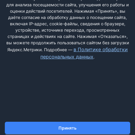
для анализа посещаемости сайта, улучшения его работы и
РЕГИСТРАЦИЯ
оценки действий посетителей. Нажимая «Принять», вы
даёте согласие на обработку данных о посещении сайта,
включая IP-адрес, cookie-файлы, сведения о браузере,
Быстрая регистрация
через соцсети:
устройстве, источнике перехода, просмотренных
страницах и действиях на сайте. Нажимая «Отказаться»,
вы можете продолжить пользоваться сайтом без загрузки
в Политике обработки
Яндекс.Метрики. Подробнее —
персональных данных
.
ДОБАВИТЬ ЖАЛОБУ
КОНТАКТЫ
О НАС
ПОИСК
ПРАВИЛА САЙТА
ПОЛИТИКА ОБРАБОТКИ ПЕРСОНАЛЬНЫХ ДАННЫХ
Принять