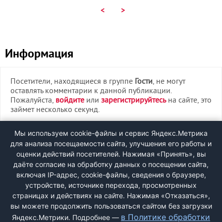
<
>
Информация
Посетители, находящиеся в группе
Гости
, не могут
оставлять комментарии к данной публикации.
Пожалуйста,
войдите
или
зарегистрируйтесь
на сайте, это
займет несколько секунд.
ВХОД
Мы используем cookie-файлы и сервис Яндекс.Метрика
для анализа посещаемости сайта, улучшения его работы и
РЕГИСТРАЦИЯ
оценки действий посетителей. Нажимая «Принять», вы
даёте согласие на обработку данных о посещении сайта,
включая IP-адрес, cookie-файлы, сведения о браузере,
Быстрая регистрация
через соцсети:
устройстве, источнике перехода, просмотренных
страницах и действиях на сайте. Нажимая «Отказаться»,
вы можете продолжить пользоваться сайтом без загрузки
в Политике обработки
Яндекс.Метрики. Подробнее —