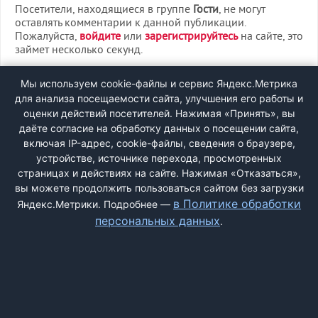
Посетители, находящиеся в группе
Гости
, не могут
оставлять комментарии к данной публикации.
Пожалуйста,
войдите
или
зарегистрируйтесь
на сайте, это
займет несколько секунд.
ВХОД
Мы используем cookie-файлы и сервис Яндекс.Метрика
для анализа посещаемости сайта, улучшения его работы и
РЕГИСТРАЦИЯ
оценки действий посетителей. Нажимая «Принять», вы
даёте согласие на обработку данных о посещении сайта,
включая IP-адрес, cookie-файлы, сведения о браузере,
Быстрая регистрация
через соцсети:
устройстве, источнике перехода, просмотренных
страницах и действиях на сайте. Нажимая «Отказаться»,
вы можете продолжить пользоваться сайтом без загрузки
в Политике обработки
Яндекс.Метрики. Подробнее —
персональных данных
.
ДОБАВИТЬ ЖАЛОБУ
КОНТАКТЫ
О НАС