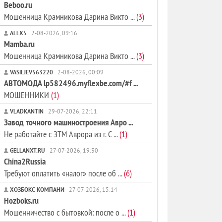
Beboo.ru
Мошенница Крамникова Дарина Викто ...
(3)
ALEX5
2-08-2026, 09:16
Mamba.ru
Мошенница Крамникова Дарина Викто ...
(3)
VASILJEV563220
2-08-2026, 00:09
АВТОМОДА lp582496.myflexbe.com/#f ...
МОШЕННИКИ
(1)
VLADKANTIN
29-07-2026, 22:11
Завод точного машиностроения Авро ...
Не работайте с ЗТМ Аврора из г. С ...
(1)
GELLANXT.RU
27-07-2026, 19:30
China2Russia
Требуют оплатить «налог» после об ...
(6)
ХОЗБОКС КОМПАНИ
27-07-2026, 15:14
Hozboks.ru
Мошенничество с бытовкой: после о ...
(1)