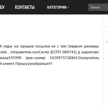
БУ
КОНТАКТЫ
КАТЕГОРИИ
и 4 пары но пришла посылка не с тем товаром размеры
лей... отправитель оооСигма (ЕСПП 084741) д шарапово
а595990 трек-номер 10209737288652получатель
клиент. Прошу разобраться!!!