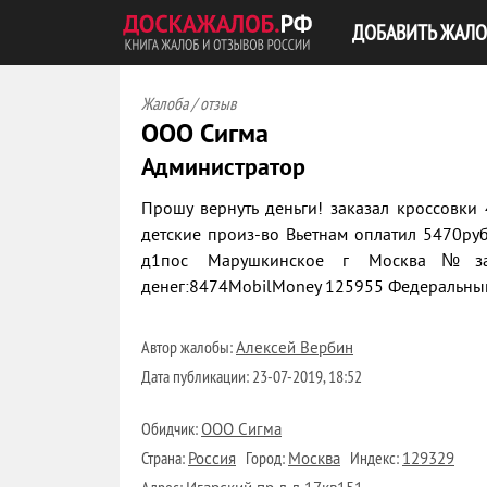
ДОБАВИТЬ ЖАЛО
Жалоба / отзыв
ООО Сигма
Администратор
Прошу вернуть деньги! заказал кроссовк
детские произ-во Вьетнам оплатил 5470руб
д1пос Марушкинское г Москва№заказ
денег:8474MobilMoney 125955 Федеральный 
Автор жалобы:
Алексей Вербин
Дата публикации:
23-07-2019, 18:52
Обидчик:
ООО Сигма
Страна:
Город:
Индекс:
Россия
Москва
129329