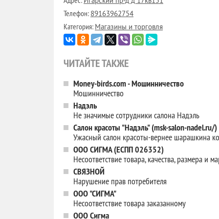
Адрес:
Игарский пр-д д 17кв151
Телефон:
89163962754
Категория:
Магазины и торговля
ЧИТАЙТЕ ТАКЖЕ
Money-birds.com - Мошинничество
Мошинничество
Надэль
Не значимые сотрудники салона Надэль
Салон красоты "Надэль" (msk-salon-nadel.ru/)
Ужасный салон красоты-вернее шарашкина к
ООО СИГМА (ЕСПП 026352)
Несоответствие товара, качества, размера и м
СВЯЗНОЙ
Нарушение прав потребителя
ООО "СИГМА"
Несоответствие товара заказанному
ООО Сигма