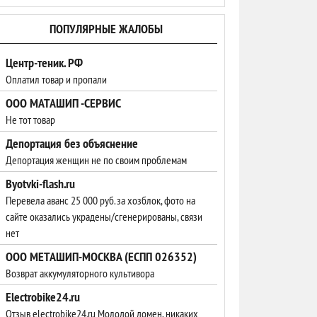
ПОПУЛЯРНЫЕ ЖАЛОБЫ
Центр-теник. РФ
Оплатил товар и пропали
ООО МАТАШИП -СЕРВИС
Не тот товар
Депортация без объяснение
Депортация женщин не по своим проблемам
Byotvki-flash.ru
Перевела аванс 25 000 руб. за хозблок, фото на
сайте оказались украдены/сгенерированы, связи
нет
ООО МЕТАШИП-МОСКВА (ЕСПП 026352)
Возврат аккумуляторного культивора
Electrobike24.ru
Отзыв electrobike24.ru Молодой домен, никаких