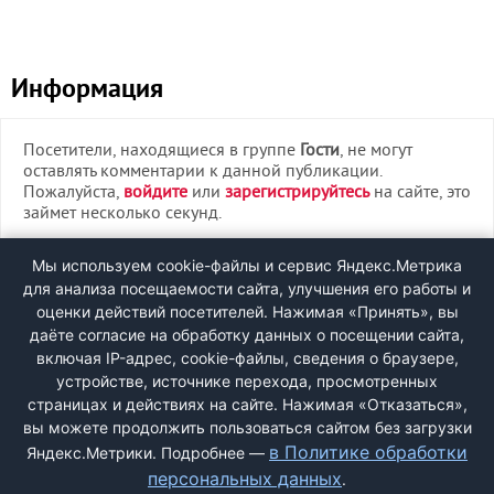
Информация
Посетители, находящиеся в группе
Гости
, не могут
оставлять комментарии к данной публикации.
Пожалуйста,
войдите
или
зарегистрируйтесь
на сайте, это
займет несколько секунд.
ВХОД
Мы используем cookie-файлы и сервис Яндекс.Метрика
для анализа посещаемости сайта, улучшения его работы и
РЕГИСТРАЦИЯ
оценки действий посетителей. Нажимая «Принять», вы
даёте согласие на обработку данных о посещении сайта,
включая IP-адрес, cookie-файлы, сведения о браузере,
Быстрая регистрация
через соцсети:
устройстве, источнике перехода, просмотренных
страницах и действиях на сайте. Нажимая «Отказаться»,
вы можете продолжить пользоваться сайтом без загрузки
в Политике обработки
Яндекс.Метрики. Подробнее —
персональных данных
.