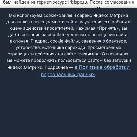
был найден интернет-ресурс irbispc.ru. После согласования
условий был подписан договор поставки № СТ1-12277 от
Мы используем cookie-файлы и сервис Яндекс.Метрика
21.01.2026 г. с ООО «Титан» (ИНН 7814684320, г. Санкт-
для анализа посещаемости сайта, улучшения его работы и
Петербург). Согласно спецификации № 1 к договору
оценки действий посетителей. Нажимая «Принять», вы
предметом закупки являлась ...
даёте согласие на обработку данных о посещении сайта,
включая IP-адрес, cookie-файлы, сведения о браузере,
устройстве, источнике перехода, просмотренных
страницах и действиях на сайте. Нажимая «Отказаться»,
<
1
2
3
4
5
6
7
8
9
вы можете продолжить пользоваться сайтом без загрузки
в Политике обработки
Яндекс.Метрики. Подробнее —
...
10
422
>
персональных данных
.
ДОБАВИТЬ ЖАЛОБУ
КОНТАКТЫ
О НАС
ПОИСК
ПРАВИЛА САЙТА