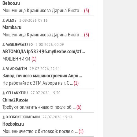
Beboo.ru
Мошенница Крамникова Дарина Викто ...
(3)
ALEX5
2-08-2026, 09:16
Mamba.ru
Мошенница Крамникова Дарина Викто ...
(3)
VASILJEV563220
2-08-2026, 00:09
АВТОМОДА lp582496.myflexbe.com/#f ...
МОШЕННИКИ
(1)
VLADKANTIN
29-07-2026, 22:11
Завод точного машиностроения Авро ...
Не работайте с ЗТМ Аврора из г. С ...
(1)
GELLANXT.RU
27-07-2026, 19:30
China2Russia
Требуют оплатить «налог» после об ...
(6)
ХОЗБОКС КОМПАНИ
27-07-2026, 15:14
Hozboks.ru
Мошенничество с бытовкой: после о ...
(1)