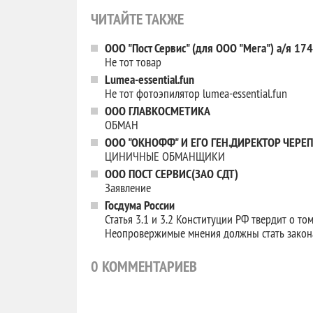
ЧИТАЙТЕ ТАКЖЕ
ООО "Пост Сервис" (для ООО "Мега") а/я 1
Не тот товар
Lumea-essential.fun
Не тот фотоэпилятор lumea-essential.fun
ООО ГЛАВКОСМЕТИКА
ОБМАН
ООО "ОКНОФФ" И ЕГО ГЕН.ДИРЕКТОР ЧЕРЕП
ЦИНИЧНЫЕ ОБМАНЩИКИ
ООО ПОСТ СЕРВИС(ЗАО СДТ)
Заявление
Госдума России
Статья 3.1 и 3.2 Конституции РФ твердит о то
Неопровержимые мнения должны стать зако
0
КОММЕНТАРИЕВ