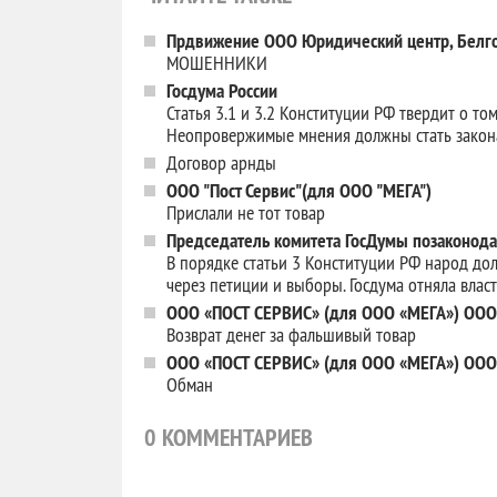
Прдвижение ООО Юридический центр, Белго
МОШЕННИКИ
Госдума России
Статья 3.1 и 3.2 Конституции РФ твердит о то
Неопровержимые мнения должны стать зако
Договор арнды
ООО "Пост Сервис"(для ООО "МЕГА")
Прислали не тот товар
Председатель комитета ГосДумы позаконода
В порядке статьи 3 Конституции РФ народ дол
через петиции и выборы. Госдума отняла власт
ООО «ПОСТ СЕРВИС» (для ООО «МЕГА») ОО
Возврат денег за фальшивый товар
ООО «ПОСТ СЕРВИС» (для ООО «МЕГА») ОО
Обман
0
КОММЕНТАРИЕВ