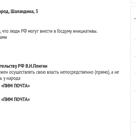
род, Шаландина, 3
м, что люди РФ могут внести в Госдуму инициативы.
нами
тельству РФ В.Н.Плигин
жен осуществлять свою власть непосредственно (прямо), а не
ь у народа
О «ПИМ ПОЧТА»
О «ПИМ ПОЧТА»