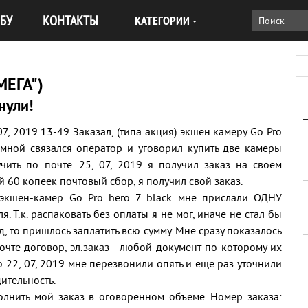
БУ
КОНТАКТЫ
КАТЕГОРИИ
МЕГА")
нули!
, 2019 13-49 Заказал, (типа акция) экшен камеру Go Pro
о мной связался оператор и уговорил купить две камеры
чить по почте. 25, 07, 2019 я получил заказ на своем
 60 копеек почтовый сбор, я получил свой заказ.
 экшен-камер Go Pro hero 7 black мне прислали ОДНУ
 Т.к. распаковать без оплаты я не мог, иначе не стал бы
д, то пришлось заплатить всю сумму. Мне сразу показалось
чте договор, эл.заказ - любой документ по которому их
о 22, 07, 2019 мне перезвонили опять и еще раз уточнили
ительность.
олнить мой заказ в оговоренном объеме. Номер заказа: