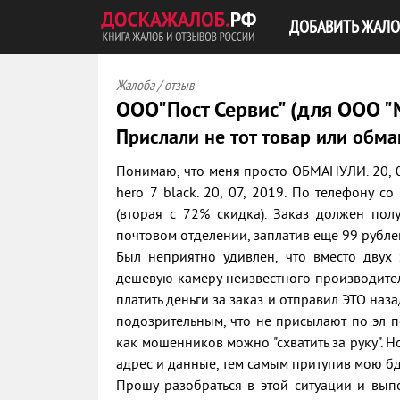
ДОБАВИТЬ ЖАЛО
Жалоба / отзыв
ООО"Пост Сервис" (для ООО "
Прислали не тот товар или обма
Понимаю, что меня просто ОБМАНУЛИ. 20, 07
hero 7 black. 20, 07, 2019. По телефону с
(вторая с 72% скидка). Заказ должен полу
почтовом отделении, заплатив еще 99 рублей
Был неприятно удивлен, что вместо двух
дешевую камеру неизвестного производителя.
платить деньги за заказ и отправил ЭТО наза
подозрительным, что не присылают по эл по
как мошенников можно "схватить за руку". Н
адрес и данные, тем самым притупив мою бд
Прошу разобраться в этой ситуации и вып