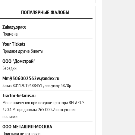
ПОПУЛЯРНЫЕ ЖАЛОБЫ
Zakazy.space
Подмена
Your Tickets
Продают другие билеты
ООО "Домстрой"
Беседки
Mm9306002562w.yandex.ru
Заказ 80112019488451 , на сумму 3870р
Tractor-belarus.ru
Мошенничество при покупке трактора BELARUS
320.4 М: предоплата 265 000 ₽ и отсутствие
поставки
ООО МЕТАШИП-МОСКВА
Прислали не тот товар