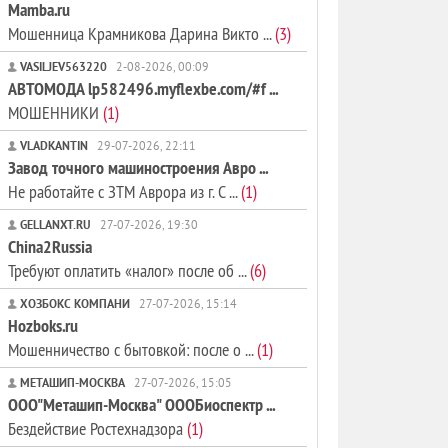
Mamba.ru
Мошенница Крамникова Дарина Викто ...
(3)
VASILJEV563220
2-08-2026, 00:09
АВТОМОДА lp582496.myflexbe.com/#f ...
МОШЕННИКИ
(1)
VLADKANTIN
29-07-2026, 22:11
Завод точного машиностроения Авро ...
Не работайте с ЗТМ Аврора из г. С ...
(1)
GELLANXT.RU
27-07-2026, 19:30
China2Russia
Требуют оплатить «налог» после об ...
(6)
ХОЗБОКС КОМПАНИ
27-07-2026, 15:14
Hozboks.ru
Мошенничество с бытовкой: после о ...
(1)
МЕТАШИП-МОСКВА
27-07-2026, 15:05
ООО"Меташип-Москва" ОООБиоспектр ...
Бездействие Ростехнадзора
(1)