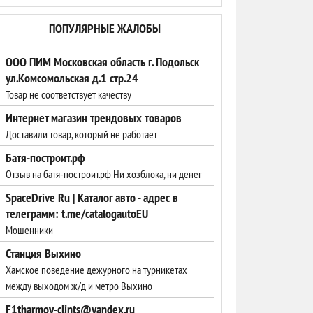
ПОПУЛЯРНЫЕ ЖАЛОБЫ
ООО ПИМ Московская область г. Подольск
ул.Комсомольская д.1 стр.24
Товар не соответствует качеству
Интернет магазин трендовых товаров
Доставили товар, который не работает
Батя-построит.рф
Отзыв на батя-построит.рф Ни хозблока, ни денег
SpaceDrive Ru | Каталог авто - адрес в
телеграмм: t.me/catalogautoEU
Мошенники
Станция Выхино
Хамское поведение дежурного на турникетах
между выходом ж/д и метро Выхино
F1tharmoy-clints@yandex.ru