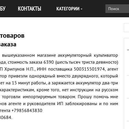
БУ
КОНТАКТЫ
КАТЕГОРИИ
 товаров
заказа
в вышеуказанном магазине аккумуляторный культиватор
да, стоимость заказа 6390 (шесть тысяч триста девяносто)
ИП Хрипунов Н.П., ИНН поставщика 500315501974, агент
атор привезли однорядный вместо двухрядного, который
ает на 15 минут работы, а заряжается аккумулятор два-три
 характеристикам, кроме того, нет инструкции на русском
л торговли импортируемым товаром. Прошу помочь мне
онов агенте и руководителя ИП заблокированы и по ним
агента +79856843830
80684.