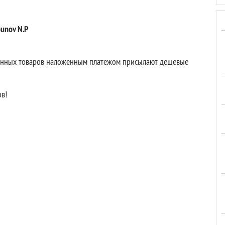
punov N.P
венных товаров наложенным платежом присылают дешевые
ов!