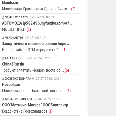
Mamba.ru
Мошенница Крамникова Дарина Викто ...
(3)
VASILJEV563220
2-08-2026, 00:09
АВТОМОДА lp582496.myflexbe.com/#f ...
МОШЕННИКИ
(1)
VLADKANTIN
29-07-2026, 22:11
Завод точного машиностроения Авро ...
Не работайте с ЗТМ Аврора из г. С ...
(1)
GELLANXT.RU
27-07-2026, 19:30
China2Russia
Требуют оплатить «налог» после об ...
(6)
ХОЗБОКС КОМПАНИ
27-07-2026, 15:14
Hozboks.ru
Мошенничество с бытовкой: после о ...
(1)
МЕТАШИП-МОСКВА
27-07-2026, 15:05
ООО"Меташип-Москва" ОООБиоспектр ...
Бездействие Ростехнадзора
(1)