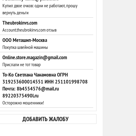
Купил двое очков: одни не работают, прошу
вернуть деньги
Theubrokinvs.com
Account.theubrokinvs.com отзыв
ООО Меташип-Москва
Покупка швейной машины
Online.store.magazin@gmail.com
Прислали не тот товар
То-Ко Светлана Чанамовна ОГРН
319253600014551 ИНН 251101998708
Почта: 8b4554576@mail.ru
89220375490l.ru
Осторожно мошенники!
ДОБАВИТЬ ЖАЛОБУ