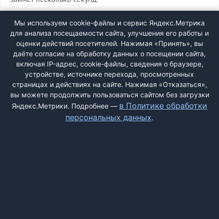
займет несколько секунд.
ВХОД
Мы используем cookie-файлы и сервис Яндекс.Метрика
для анализа посещаемости сайта, улучшения его работы и
РЕГИСТРАЦИЯ
оценки действий посетителей. Нажимая «Принять», вы
даёте согласие на обработку данных о посещении сайта,
включая IP-адрес, cookie-файлы, сведения о браузере,
Быстрая регистрация
через соцсети:
устройстве, источнике перехода, просмотренных
страницах и действиях на сайте. Нажимая «Отказаться»,
вы можете продолжить пользоваться сайтом без загрузки
в Политике обработки
Яндекс.Метрики. Подробнее —
персональных данных
.
ДОБАВИТЬ ЖАЛОБУ
КОНТАКТЫ
О НАС
ПОИСК
ПРАВИЛА САЙТА