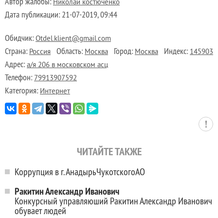
Автор жалобы:
Николай костюченко
Дата публикации:
21-07-2019, 09:44
Обидчик:
Otdel.klient@gmail.com
Страна:
Область:
Город:
Индекс:
Россия
Москва
Москва
145903
Адрес:
а/я 206 в московском асц
Телефон:
79913907592
Категория:
Интернет
ЧИТАЙТЕ ТАКЖЕ
Коррупция в г. АнадырьЧукотскогоАО
Ракитин Александр Иванович
Конкурсный управляюший Ракитин Александр Иванович
обувает людей