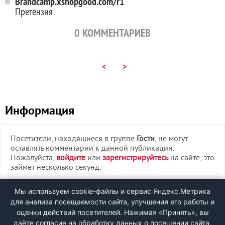
Brandcamp.xshopgood.com/r1
Претензия
0
КОММЕНТАРИЕВ
<
>
Информация
Посетители, находящиеся в группе
Гости
, не могут
оставлять комментарии к данной публикации.
Пожалуйста,
войдите
или
зарегистрируйтесь
на сайте, это
займет несколько секунд.
ВХОД
Мы используем cookie-файлы и сервис Яндекс.Метрика
для анализа посещаемости сайта, улучшения его работы и
РЕГИСТРАЦИЯ
оценки действий посетителей. Нажимая «Принять», вы
даёте согласие на обработку данных о посещении сайта,