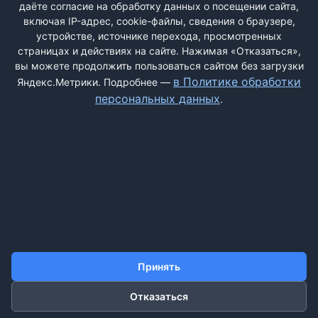
даёте согласие на обработку данных о посещении сайта,
включая IP-адрес, cookie-файлы, сведения о браузере,
Быстрая регистрация
через соцсети:
устройстве, источнике перехода, просмотренных
страницах и действиях на сайте. Нажимая «Отказаться»,
вы можете продолжить пользоваться сайтом без загрузки
в Политике обработки
Яндекс.Метрики. Подробнее —
персональных данных
.
ДОБАВИТЬ ЖАЛОБУ
КОНТАКТЫ
О НАС
ПОИСК
ПРАВИЛА САЙТА
ПОЛИТИКА ОБРАБОТКИ ПЕРСОНАЛЬНЫХ ДАННЫХ
Принять
Отказаться
©2011-2026 ДОСКАЖАЛОБ.РФ