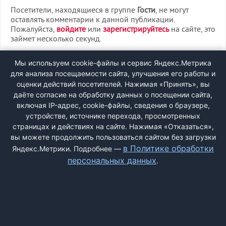
Посетители, находящиеся в группе
Гости
, не могут
оставлять комментарии к данной публикации.
Пожалуйста,
войдите
или
зарегистрируйтесь
на сайте, это
займет несколько секунд.
ВХОД
Мы используем cookie-файлы и сервис Яндекс.Метрика
для анализа посещаемости сайта, улучшения его работы и
РЕГИСТРАЦИЯ
оценки действий посетителей. Нажимая «Принять», вы
даёте согласие на обработку данных о посещении сайта,
включая IP-адрес, cookie-файлы, сведения о браузере,
Быстрая регистрация
через соцсети:
устройстве, источнике перехода, просмотренных
страницах и действиях на сайте. Нажимая «Отказаться»,
вы можете продолжить пользоваться сайтом без загрузки
в Политике обработки
Яндекс.Метрики. Подробнее —
персональных данных
.
ДОБАВИТЬ ЖАЛОБУ
КОНТАКТЫ
О НАС