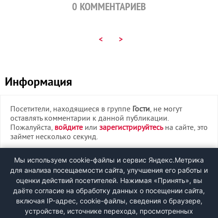
0
КОММЕНТАРИЕВ
<
>
Информация
Посетители, находящиеся в группе
Гости
, не могут
оставлять комментарии к данной публикации.
Пожалуйста,
войдите
или
зарегистрируйтесь
на сайте, это
займет несколько секунд.
ВХОД
Мы используем cookie-файлы и сервис Яндекс.Метрика
для анализа посещаемости сайта, улучшения его работы и
РЕГИСТРАЦИЯ
оценки действий посетителей. Нажимая «Принять», вы
даёте согласие на обработку данных о посещении сайта,
включая IP-адрес, cookie-файлы, сведения о браузере,
Быстрая регистрация
через соцсети:
устройстве, источнике перехода, просмотренных