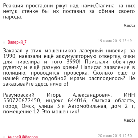
Реакция проста,они ржут над нами,Сталина на них
нету,к стенке бы их поставил за обман своего
народа.
Жалоба
Валерий_7
19 июля 2019 23:49
Заказал у этих мошенников лазерный нивелир за
1990, навязали ещё аккумуляторную отвертку, очки
для нивелира и того 3990! Прислали обычную
рулетку и ещё разную хрень! Написал заявление в
полицию, проводится проверка. Сколько ещё в
нашей стране подобной мрази расплодилось? Не
заказывайте здесь ничего!
Разумовский Игорь Александрович. ИНН
550720672450, индекс 644016, Омская область,
город Омск, улица 3-я Автомобильная, дом 2 г,
помещение 12. Это мошенник!
Жалоба
Андрей Фёдоров
20 июля 2019 12:50