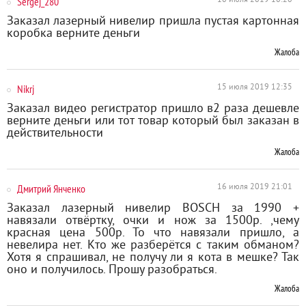
Sergej_280
10 июля 2019 10:20
Заказал лазерный нивелир пришла пустая картонная
коробка верните деньги
Жалоба
Nikrj
15 июля 2019 12:35
Заказал видео регистратор пришло в2 раза дешевле
верните деньги или тот товар который был заказан в
действительности
Жалоба
Дмитрий Янченко
16 июля 2019 21:01
Заказал лазерный нивелир BOSCH за 1990 +
навязали отвёртку, очки и нож за 1500р. ,чему
красная цена 500р. То что навязали пришло, а
невелира нет. Кто же разберётся с таким обманом?
Хотя я спрашивал, не получу ли я кота в мешке? Так
оно и получилось. Прошу разобраться.
Жалоба