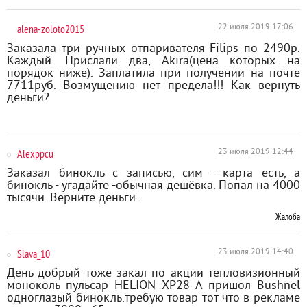
alena-zoloto2015
22 июля 2019 17:06
Заказала три ручных отпаривателя Filips по 2490р.
Каждый. Прислали два, Akira(цена которых на
порядок ниже). Заплатила при получении на почте
7711руб. Возмущению нет предела!!! Как вернуть
деньги?
Alexppcu
23 июля 2019 12:44
Заказал бинокль с записью, сим - карта есть, а
бинокль - угадайте -обычная дешёвка. Попал на 4000
тысячи. Верните деньги.
Жалоба
Slava_10
23 июля 2019 14:40
День добрый тоже закал по акции тепловизионный
моноколь пульсар HELION XP28 A пришол Bushnel
одноглазый бинокль.требую товар тот что в рекламе