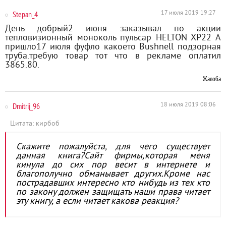
Stepan_4
17 июля 2019 19:27
День добрый2 июня заказывал по акции
тепловизионный моноколь пульсар HELTON XP22 A
пришло17 июля фуфло какоето Bushnell подзорная
труба.требую товар тот что в рекламе оплатил
3865.80.
Жалоба
Dmitrij_96
18 июля 2019 08:06
Цитата: кирбоб
Скажите пожалуйста, для чего существует
данная книга?Сайт фирмы,которая меня
кинула до сих пор весит в интернете и
благополучно обманывает других.Кроме нас
пострадавших интересно кто нибудь из тех кто
по закону должен защищать наши права читает
эту книгу, а если читает какова реакция?