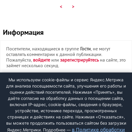
<
>
Информация
Посетители, находящиеся в группе
Гости
, не могут
оставлять комментарии к данной публикации.
Пожалуйста,
войдите
или
зарегистрируйтесь
на сайте, это
займет несколько секунд.
ВХОД
Мы используем cookie-файлы и сервис Яндекс.Метрика
для анализа посещаемости сайта, улучшения его работы и
РЕГИСТРАЦИЯ
оценки действий посетителей. Нажимая «Принять», вы
даёте согласие на обработку данных о посещении сайта,
включая IP-адрес, cookie-файлы, сведения о браузере,
Быстрая регистрация
через соцсети:
устройстве, источнике перехода, просмотренных
страницах и действиях на сайте. Нажимая «Отказаться»,
вы можете продолжить пользоваться сайтом без загрузки
в Политике обработки
Яндекс.Метрики. Подробнее —