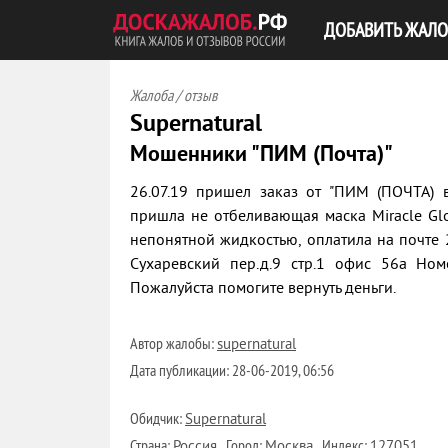
ДОБАВИТЬ ЖАЛО
Жалоба / отзыв
Supernatural
Мошенники "ПИМ (Почта)"
26.07.19 пришел заказ от "ПИМ (ПОЧТА) в
пришла не отбеливающая маска Miracle Glo
непонятной жидкостью, оплатила на почте 
Сухаревский пер.д.9 стр.1 офис 56а Н
Пожалуйста помогите вернуть деньги.
Автор жалобы:
supernatural
Дата публикации:
28-06-2019, 06:56
Обидчик:
Supernatural
Страна:
Город:
Индекс:
Россия
Москва
127051