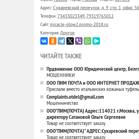
Адрес:
Сухаревский переулок, д. 9, стр. 1, офис 5
Телефон:
,
73433023349
79319765012
Сайт:
miracle-glow2.promo-2018.ru
Категория:
Другое
ЧИТАЙТЕ ТАКЖЕ
Прдвижение ООО Юридический центр, Белго
МОШЕННИКИ
ООО ПИМ ПОЧТА и ООО ИНТЕРНЕТ ПРОДА
Прислали вместо итальянских кожаных туфель
Complaints.otdel@gmail.com
Мошенничество
ООО"ПИМ(ПОЧТА) Адрес:114021 г.Москва, ул.
директору Сатановой Ольге Сергеевне
Товар не соответствует заказу
ООО"ПИМ(ПОЧТА)" АДРЕС:Сухаревский переул
Товар не соответствует заказу