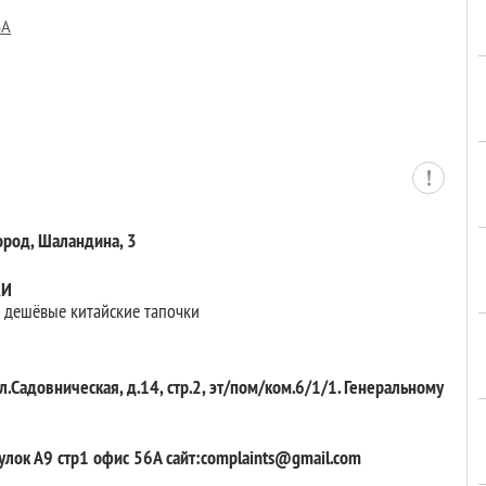
6А
род, Шаландина, 3
ЖИ
 дешёвые китайские тапочки
Садовническая, д.14, стр.2, эт/пом/ком.6/1/1. Генеральному
ок А9 стр1 офис 56А сайт:complaints@gmail.com