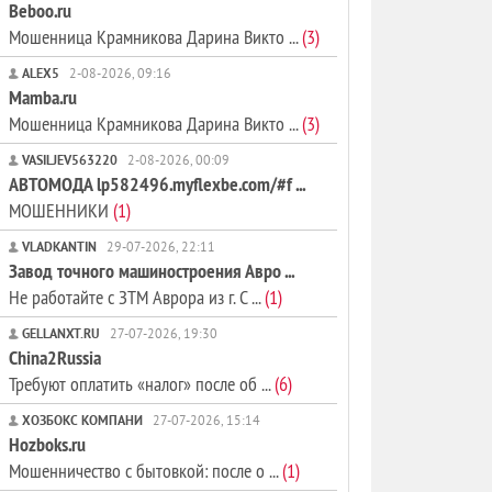
Beboo.ru
Мошенница Крамникова Дарина Викто ...
(3)
ALEX5
2-08-2026, 09:16
Mamba.ru
Мошенница Крамникова Дарина Викто ...
(3)
VASILJEV563220
2-08-2026, 00:09
АВТОМОДА lp582496.myflexbe.com/#f ...
МОШЕННИКИ
(1)
VLADKANTIN
29-07-2026, 22:11
Завод точного машиностроения Авро ...
Не работайте с ЗТМ Аврора из г. С ...
(1)
GELLANXT.RU
27-07-2026, 19:30
China2Russia
Требуют оплатить «налог» после об ...
(6)
ХОЗБОКС КОМПАНИ
27-07-2026, 15:14
Hozboks.ru
Мошенничество с бытовкой: после о ...
(1)