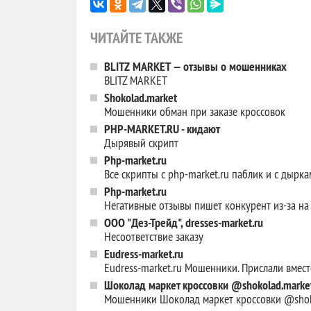
ЧИТАЙТЕ ТАКЖЕ
BLITZ MARKET — отзывы о мошенниках
BLITZ MARKET
Shokolad.market
Мошенники обман при заказе кроссовок
PHP-MARKET.RU - кидают
Дырявый скрипт
Php-market.ru
Все скрипты с php-market.ru паблик и с дырк
Php-market.ru
Негативные отзывы пишет конкурент из-за на
ООО "Дез-Трейд", dresses-market.ru
Несоответствие заказу
Eudress-market.ru
Eudress-market.ru Мошенники. Прислали вмес
Шоколад маркет кроссовки @shokolad.marke
Мошенники Шоколад маркет кроссовки @shok