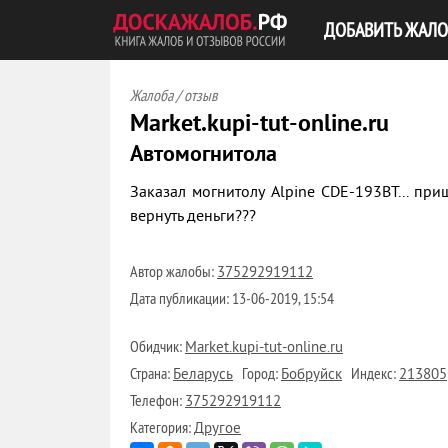
ДОБАВИТЬ ЖАЛО
Жалоба / отзыв
Market.kupi-tut-online.ru
Автомогнитола
Заказал могнитолу Alpine CDE-193BT... при
вернуть деньги???
Автор жалобы:
375292919112
Дата публикации:
13-06-2019, 15:54
Обидчик:
Market.kupi-tut-online.ru
Страна:
Город:
Индекс:
Беларусь
Бобруйск
213805
Телефон:
375292919112
Категория:
Другое