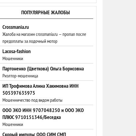
ПОПУЛЯРНЫЕ ЖАЛОБЫ
Crossmania.ru
Жалоба на магазин crossmania.ru — пропал после
предоплаты за лодочный мотор
Lacosa-fashion
Мошенники
Партоненко (Цветкова) Ольга Борисовна
Риэлтор-мошенница
ИП Трофимова Алина Хакимовна ИНН
505397635975
Мошенничество под видом работы
ООО ЭКО ИНН 9707048250 и ООО ЭКО
ПЛЮС 9710151346/Беседка
Мошенники
Скорый импульс ООО СИМ СМП