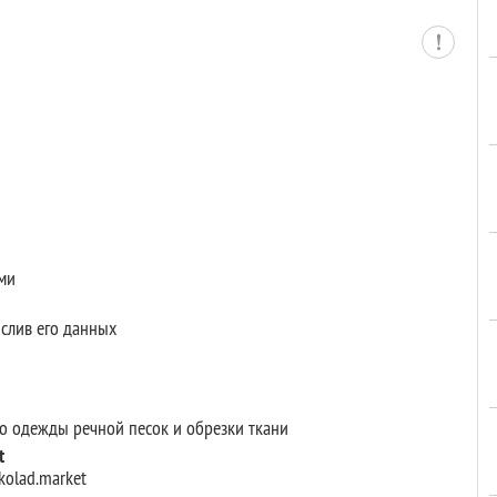
ами
 слив его данных
то одежды речной песок и обрезки ткани
t
olad.market