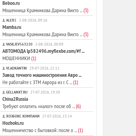
Beboo.ru
Мошенница Крамникова Дарина Викто ...
(3)
ALEX5
2-08-2026, 09:16
Mamba.ru
Мошенница Крамникова Дарина Викто ...
(3)
VASILJEV563220
2-08-2026, 00:09
АВТОМОДА lp582496.myflexbe.com/#f ...
МОШЕННИКИ
(1)
VLADKANTIN
29-07-2026, 22:11
Завод точного машиностроения Авро ...
Не работайте с ЗТМ Аврора из г. С ...
(1)
GELLANXT.RU
27-07-2026, 19:30
China2Russia
Требуют оплатить «налог» после об ...
(6)
ХОЗБОКС КОМПАНИ
27-07-2026, 15:14
Hozboks.ru
Мошенничество с бытовкой: после о ...
(1)