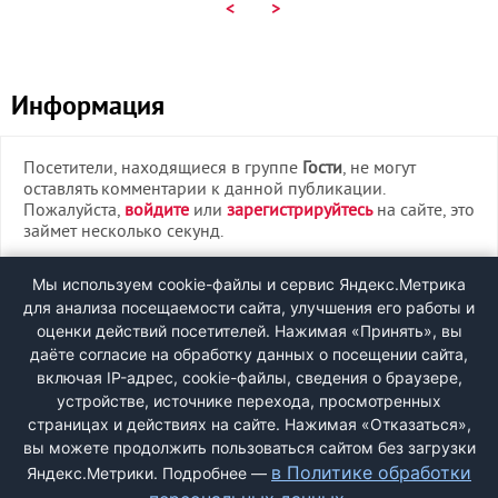
<
>
Информация
Посетители, находящиеся в группе
Гости
, не могут
оставлять комментарии к данной публикации.
Пожалуйста,
войдите
или
зарегистрируйтесь
на сайте, это
займет несколько секунд.
ВХОД
Мы используем cookie-файлы и сервис Яндекс.Метрика
для анализа посещаемости сайта, улучшения его работы и
РЕГИСТРАЦИЯ
оценки действий посетителей. Нажимая «Принять», вы
даёте согласие на обработку данных о посещении сайта,
включая IP-адрес, cookie-файлы, сведения о браузере,
Быстрая регистрация
через соцсети:
устройстве, источнике перехода, просмотренных
страницах и действиях на сайте. Нажимая «Отказаться»,
вы можете продолжить пользоваться сайтом без загрузки
в Политике обработки
Яндекс.Метрики. Подробнее —