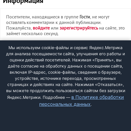
Информация
Посетители, находящиеся в группе
Гости
, не могут
оставлять комментарии к данной публикации.
Пожалуйста,
войдите
или
зарегистрируйтесь
на сайте, это
займет несколько секунд.
ВХОД
Мы используем cookie-файлы и сервис Яндекс.Метрика
для анализа посещаемости сайта, улучшения его работы и
РЕГИСТРАЦИЯ
оценки действий посетителей. Нажимая «Принять», вы
даёте согласие на обработку данных о посещении сайта,
включая IP-адрес, cookie-файлы, сведения о браузере,
Быстрая регистрация
через соцсети:
устройстве, источнике перехода, просмотренных
страницах и действиях на сайте. Нажимая «Отказаться»,
вы можете продолжить пользоваться сайтом без загрузки
в Политике обработки
Яндекс.Метрики. Подробнее —
персональных данных
.
ДОБАВИТЬ ЖАЛОБУ