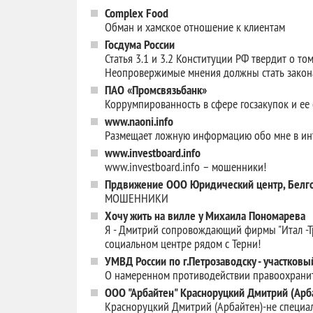
Complex Food
Обман и хамское отношение к клиентам
Госдума России
Статья 3.1 и 3.2 Конституции РФ твердит о то
Неопровержимые мнения должны стать зако
ПАО «Промсвязьбанк»
Коррумпированность в сфере госзакупок и е
www.naoni.info
Размещает ложную информацию обо мне в ин
www.investboard.info
www.investboard.info – мошенники!
Прдвижение ООО Юридический центр, Белго
МОШЕННИКИ
Хочу жить на вилле у Михаила Пономарева
Я - Дмитрий сопровождающий фирмы "Итал -Тре
социальном центре рядом с Терни!
УМВД России по г.Петрозаводску - участковы
О намеренном противодействии правоохранит
ООО "Арбайтен" Красноруцкий Дмитрий (Арб
Красноруцкий Дмитрий (Арбайтен)-не специал