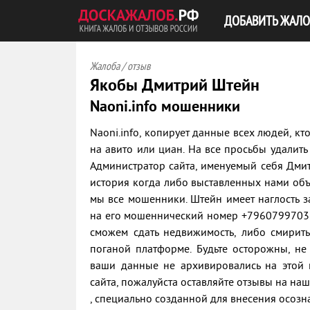
ДОБАВИТЬ ЖАЛО
Жалоба / отзыв
Якобы Дмитрий Штейн
Naoni.info мошенники
Naoni.info, копирует данные всех людей, к
на авито или циан. На все просьбы удалит
Администратор сайта, именуемый себя Дмит
история когда либо выставленных нами объя
мы все мошенники. Штейн имеет наглость з
на его мошеннический номер +79607997038 
сможем сдать недвижимость, либо смирить
поганой платформе. Будьте осторожны, не
ваши данные не архивировались на этой 
сайта, пожалуйста оставляйте отзывы на на
, специально созданной для внесения осозн