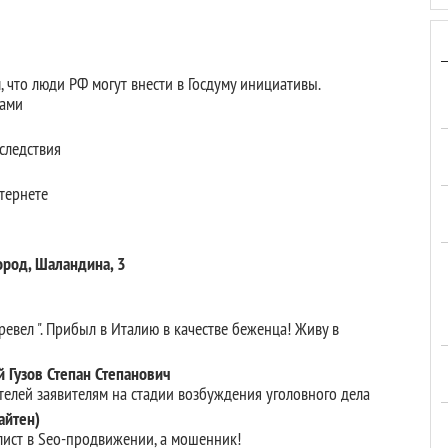
м, что люди РФ могут внести в Госдуму инициативы.
нами
е следствия
тернете
род, Шаландина, 3
вел ". Прибыл в Италию в качестве беженца! Живу в
й Гузов Степан Степанович
елей заявителям на стадии возбуждения уголовного дела
айтен)
ист в Seo-продвижении, а мошенник!