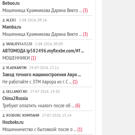
Beboo.ru
Мошенница Крамникова Дарина Викто ...
(3)
ALEX5
2-08-2026, 09:16
Mamba.ru
Мошенница Крамникова Дарина Викто ...
(3)
VASILJEV563220
2-08-2026, 00:09
АВТОМОДА lp582496.myflexbe.com/#f ...
МОШЕННИКИ
(1)
VLADKANTIN
29-07-2026, 22:11
Завод точного машиностроения Авро ...
Не работайте с ЗТМ Аврора из г. С ...
(1)
GELLANXT.RU
27-07-2026, 19:30
China2Russia
Требуют оплатить «налог» после об ...
(6)
ХОЗБОКС КОМПАНИ
27-07-2026, 15:14
Hozboks.ru
Мошенничество с бытовкой: после о ...
(1)