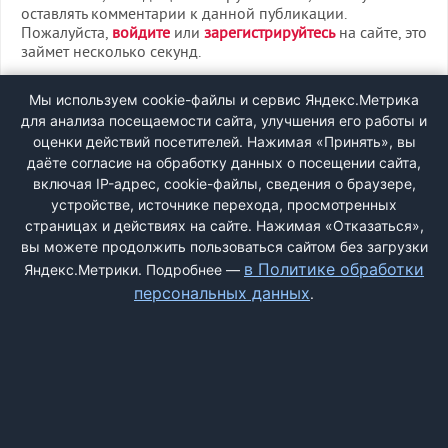
оставлять комментарии к данной публикации.
Пожалуйста,
войдите
или
зарегистрируйтесь
на сайте, это
займет несколько секунд.
ВХОД
Мы используем cookie-файлы и сервис Яндекс.Метрика
для анализа посещаемости сайта, улучшения его работы и
РЕГИСТРАЦИЯ
оценки действий посетителей. Нажимая «Принять», вы
даёте согласие на обработку данных о посещении сайта,
включая IP-адрес, cookie-файлы, сведения о браузере,
Быстрая регистрация
через соцсети:
устройстве, источнике перехода, просмотренных
страницах и действиях на сайте. Нажимая «Отказаться»,
вы можете продолжить пользоваться сайтом без загрузки
в Политике обработки
Яндекс.Метрики. Подробнее —
персональных данных
.
ДОБАВИТЬ ЖАЛОБУ
КОНТАКТЫ
О НАС