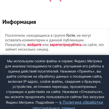
<
>
Информация
Посетители, находящиеся в группе
Гости
, не могут
оставлять комментарии к данной публикации.
Пожалуйста,
войдите
или
зарегистрируйтесь
на сайте, это
займет несколько секунд.
ВХОД
Мы используем cookie-файлы и сервис Яндекс.Метрика
для анализа посещаемости сайта, улучшения его работы и
РЕГИСТРАЦИЯ
оценки действий посетителей. Нажимая «Принять», вы
даёте согласие на обработку данных о посещении сайта,
включая IP-адрес, cookie-файлы, сведения о браузере,
Быстрая регистрация
через соцсети:
устройстве, источнике перехода, просмотренных
страницах и действиях на сайте. Нажимая «Отказаться»,
вы можете продолжить пользоваться сайтом без загрузки
в Политике обработки
Яндекс.Метрики. Подробнее —
персональных данных
.