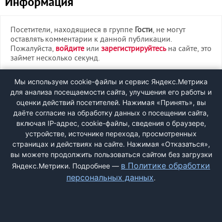
Информация
Посетители, находящиеся в группе
Гости
, не могут
оставлять комментарии к данной публикации.
Пожалуйста,
войдите
или
зарегистрируйтесь
на сайте, это
займет несколько секунд.
ВХОД
Мы используем cookie-файлы и сервис Яндекс.Метрика
для анализа посещаемости сайта, улучшения его работы и
РЕГИСТРАЦИЯ
оценки действий посетителей. Нажимая «Принять», вы
даёте согласие на обработку данных о посещении сайта,
включая IP-адрес, cookie-файлы, сведения о браузере,
Быстрая регистрация
через соцсети:
устройстве, источнике перехода, просмотренных
страницах и действиях на сайте. Нажимая «Отказаться»,
вы можете продолжить пользоваться сайтом без загрузки
в Политике обработки
Яндекс.Метрики. Подробнее —
персональных данных
.
ДОБАВИТЬ ЖАЛОБУ