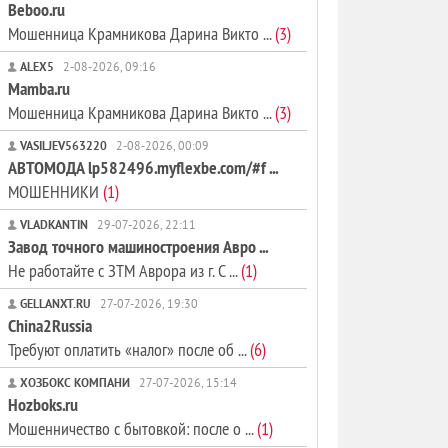
Beboo.ru
Мошенница Крамникова Дарина Викто ...
(3)
ALEX5
2-08-2026, 09:16
Mamba.ru
Мошенница Крамникова Дарина Викто ...
(3)
VASILJEV563220
2-08-2026, 00:09
АВТОМОДА lp582496.myflexbe.com/#f ...
МОШЕННИКИ
(1)
VLADKANTIN
29-07-2026, 22:11
Завод точного машиностроения Авро ...
Не работайте с ЗТМ Аврора из г. С ...
(1)
GELLANXT.RU
27-07-2026, 19:30
China2Russia
Требуют оплатить «налог» после об ...
(6)
ХОЗБОКС КОМПАНИ
27-07-2026, 15:14
Hozboks.ru
Мошенничество с бытовкой: после о ...
(1)