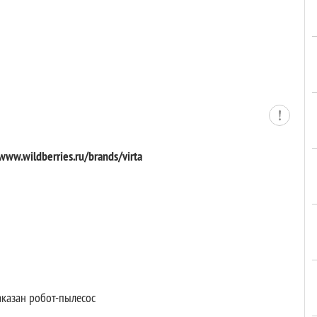
w.wildberries.ru/brands/virta
заказан робот-пылесос