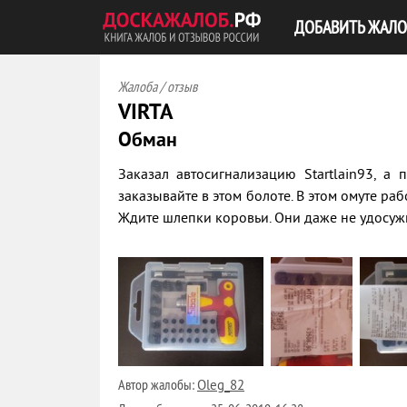
ДОБАВИТЬ ЖАЛО
Жалоба / отзыв
VIRTA
Обман
Заказал автосигнализацию Startlain93, а
заказывайте в этом болоте. В этом омуте р
Ждите шлепки коровьи. Они даже не удосужи
Автор жалобы:
Oleg_82