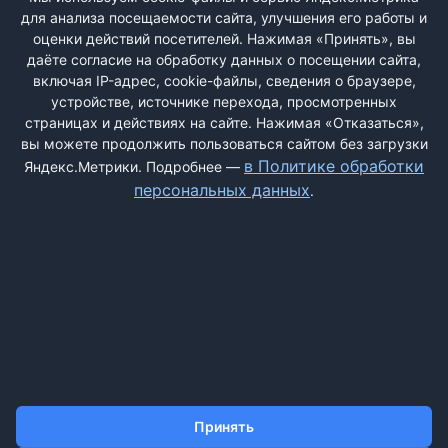
для анализа посещаемости сайта, улучшения его работы и
РЕГИСТРАЦИЯ
оценки действий посетителей. Нажимая «Принять», вы
даёте согласие на обработку данных о посещении сайта,
включая IP-адрес, cookie-файлы, сведения о браузере,
Быстрая регистрация
через соцсети:
устройстве, источнике перехода, просмотренных
страницах и действиях на сайте. Нажимая «Отказаться»,
вы можете продолжить пользоваться сайтом без загрузки
в Политике обработки
Яндекс.Метрики. Подробнее —
персональных данных
.
ДОБАВИТЬ ЖАЛОБУ
КОНТАКТЫ
О НАС
ПОИСК
ПРАВИЛА САЙТА
ПОЛИТИКА ОБРАБОТКИ ПЕРСОНАЛЬНЫХ ДАННЫХ
Принять