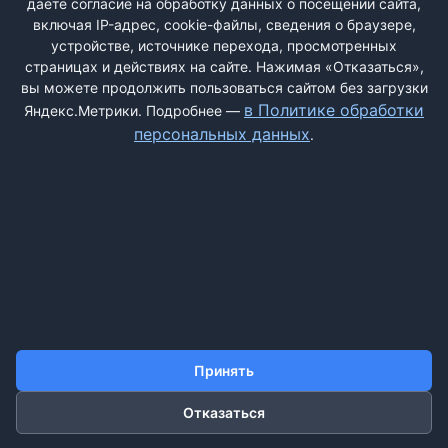
даёте согласие на обработку данных о посещении сайта,
включая IP-адрес, cookie-файлы, сведения о браузере,
устройстве, источнике перехода, просмотренных
страницах и действиях на сайте. Нажимая «Отказаться»,
вы можете продолжить пользоваться сайтом без загрузки
ДОБАВИТЬ ЖАЛОБУ
в Политике обработки
Яндекс.Метрики. Подробнее —
персональных данных
.
КОНТАКТЫ
О НАС
ПОИСК
ПРАВИЛА САЙТА
ПОЛИТИКА ОБРАБОТКИ ПЕРСОНАЛЬНЫХ ДАННЫХ
©2011-2026 ДОСКАЖАЛОБ.РФ
Принять
Отказаться