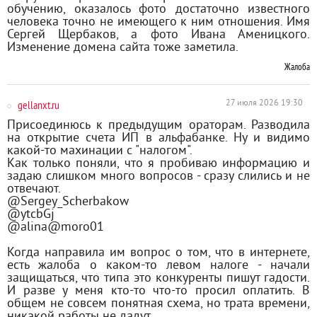
обучению, оказалось фото достаточно известного
человека точно не имеющего к ним отношения. Имя
Сергей Щербаков, а фото Ивана Аменицкого.
Изменение домена сайта тоже заметила.
Жалоба
gellanxt.ru
27 июля 2026 19:30
Присоединюсь к предыдущим ораторам. Разводила
на открытие счета ИП в альфабанке. Ну и видимо
какой-то махинации с "налогом".
Как только поняли, что я пробиваю информацию и
задаю слишком много вопросов - сразу слились и не
отвечают.
@Sergey_Scherbakow
@ytcbGj
@alina@moro01
Когда направила им вопрос о том, что в интернете,
есть жалоба о каком-то левом налоге - начали
защищаться, что типа это конкуренты пишут гадости.
И разве у меня кто-то что-то просил оплатить. В
общем не совсем понятная схема, но трата времени,
никакой работы не дадут.