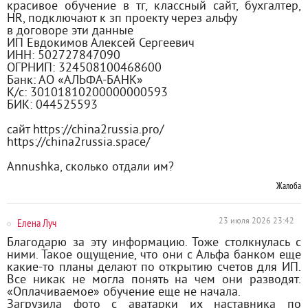
красивое обучение в тг, классный сайт, бухгалтер,
HR, подключают к зп проекту через альфу
в договоре эти данные
ИП Евдокимов Алексей Сергеевич
ИНН: 502727847090
ОГРНИП: 324508100468600
Банк: АО «АЛЬФА-БАНК»
К/с: 30101810200000000593
БИК: 044525593
сайт https://china2russia.pro/
https://china2russia.space/
Annushka, сколько отдали им?
Жалоба
Елена Луч
23 июля 2026 23:42
Благодарю за эту информацию. Тоже столкнулась с
ними. Такое ощущение, что они с Альфа банком еще
какие-то планы делают по открытию счетов для ИП.
Все никак не могла понять на чем они разводят.
«Оплачиваемое» обучение еще не начала.
Загрузила фото с аватарки их наставника по