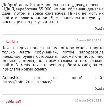
Добрый день. Я тоже попала на их удочку, перевела
НДФЛ, заработала 35 000, но они обманули денег не
дали, потом и вовсе сайт изчез. Никак не могу их
найти и решить вопрос. Даже написала в трудовую
инспекцию, но результата нет.
Жалоба
KushLina
10 июля 2026 12:57
Тоже на днях попала на эту контору, успела пройти
только часть «обучения», потом заподозрила
неладное. Будьте осторожны, похоже они постоянно
меняют домены, по этому отзывы о них сложно
найти. У меня тоже перестал работать сайт, затем
прислали новую ссылку
Annushka, вот из новый сайт
https://china2russia.space/
Жалоба
getdasha88
22 июля 2026 15:38