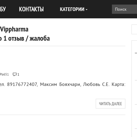
БУ
КОНТАКТЫ
КАТЕГОРИИ
Vippharma
 1 отзыв / жалоба
РЬ651
1
л. 89176772407, Максим Бояхчари, Любовь С.Е. Карта:
ЧИТАТЬ ДАЛЕЕ