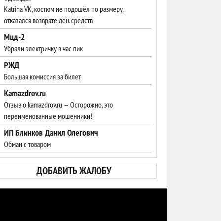
Katrina VK, костюм не подошёл по размеру,
отказался возврате ден. средств
Мцд-2
Убрали электричку в час пик
РЖД
Большая комиссия за билет
Kamazdrov.ru
Отзыв о kamazdrov.ru — Осторожно, это
переименованные мошенники!
ИП Блинков Данил Олегович
Обман с товаром
ДОБАВИТЬ ЖАЛОБУ