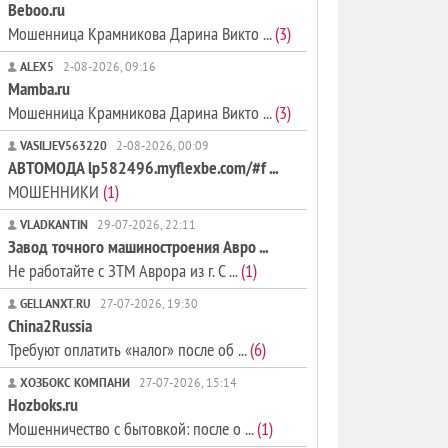
Beboo.ru
Мошенница Крамникова Дарина Викто ...
(3)
ALEX5
2-08-2026, 09:16
Mamba.ru
Мошенница Крамникова Дарина Викто ...
(3)
VASILJEV563220
2-08-2026, 00:09
АВТОМОДА lp582496.myflexbe.com/#f ...
МОШЕННИКИ
(1)
VLADKANTIN
29-07-2026, 22:11
Завод точного машиностроения Авро ...
Не работайте с ЗТМ Аврора из г. С ...
(1)
GELLANXT.RU
27-07-2026, 19:30
China2Russia
Требуют оплатить «налог» после об ...
(6)
ХОЗБОКС КОМПАНИ
27-07-2026, 15:14
Hozboks.ru
Мошенничество с бытовкой: после о ...
(1)