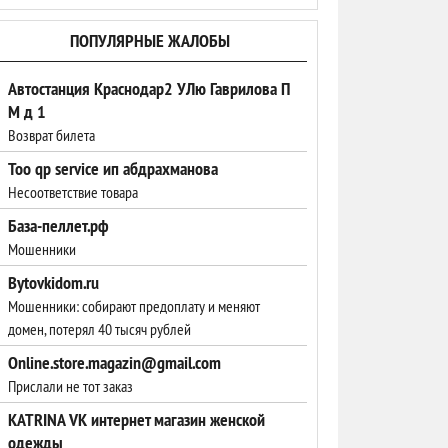
ПОПУЛЯРНЫЕ ЖАЛОБЫ
Автостанция Краснодар2 УЛю Гаврилова П
М д 1
Возврат билета
Тоо qp service ип абдрахманова
Несоответствие товара
База-пеллет.рф
Мошенники
Bytovkidom.ru
Мошенники: собирают предоплату и меняют
домен, потерял 40 тысяч рублей
Online.store.magazin@gmail.com
Прислали не тот заказ
KATRINA VK интернет магазин женской
одежды