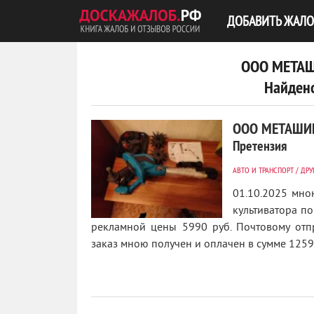
ДОБАВИТЬ ЖАЛО
ООО МЕТАШ
Найдено
ООО МЕТАШИП
Претензия
АВТО И ТРАНСПОРТ
/
ДРУ
01.10.2025 мно
культиватора по
рекламной цены 5990 руб. Почтовому отп
1
заказ мною получен и оплачен в сумме 12590