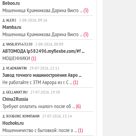
Beboo.ru
Мошенница Крамникова Дарина Викто ...
(3)
ALEX5
2-08-2026, 09:16
Mamba.ru
Мошенница Крамникова Дарина Викто ...
(3)
VASILJEV563220
2-08-2026, 00:09
АВТОМОДА lp582496.myflexbe.com/#f ...
МОШЕННИКИ
(1)
VLADKANTIN
29-07-2026, 22:11
Завод точного машиностроения Авро ...
Не работайте с ЗТМ Аврора из г. С ...
(1)
GELLANXT.RU
27-07-2026, 19:30
China2Russia
Требуют оплатить «налог» после об ...
(6)
ХОЗБОКС КОМПАНИ
27-07-2026, 15:14
Hozboks.ru
Мошенничество с бытовкой: после о ...
(1)