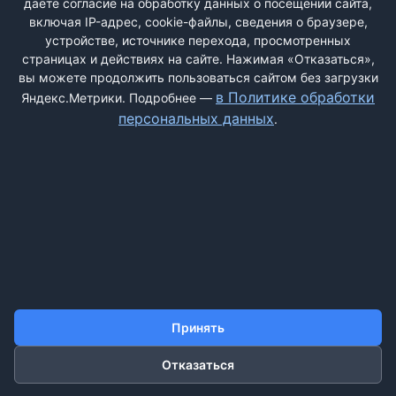
даёте согласие на обработку данных о посещении сайта,
включая IP-адрес, cookie-файлы, сведения о браузере,
устройстве, источнике перехода, просмотренных
страницах и действиях на сайте. Нажимая «Отказаться»,
вы можете продолжить пользоваться сайтом без загрузки
ДОБАВИТЬ ЖАЛОБУ
в Политике обработки
Яндекс.Метрики. Подробнее —
персональных данных
.
КОНТАКТЫ
О НАС
ПОИСК
ПРАВИЛА САЙТА
ПОЛИТИКА ОБРАБОТКИ ПЕРСОНАЛЬНЫХ ДАННЫХ
©2011-2026 ДОСКАЖАЛОБ.РФ
Принять
Отказаться