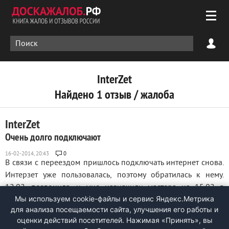
InterZet
Найдено 1 отзыв / жалоба
InterZet
Очень долго подключают
0
В связи с переездом пришлось подключать интернет снова.
Интерзет уже пользовалась, поэтому обратилась к нему.
12.02. позвонила, и мне назначили мастера на 15.02 в
Мы используем cookie-файлы и сервис Яндекс.Метрика
10:30, но он приехал в 9:30, а дома еще никого не было.
для анализа посещаемости сайта, улучшения его работы и
Потом назначили на 16.02 в 13:00, а мастер даже в 14:00 не
оценки действий посетителей. Нажимая «Принять», вы
подъехал, после 14:00 ...