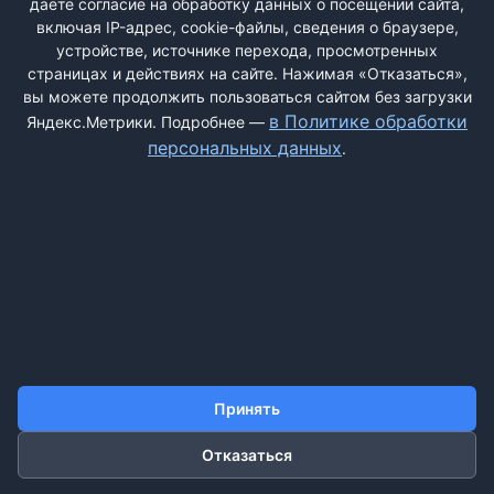
даёте согласие на обработку данных о посещении сайта,
включая IP-адрес, cookie-файлы, сведения о браузере,
устройстве, источнике перехода, просмотренных
страницах и действиях на сайте. Нажимая «Отказаться»,
вы можете продолжить пользоваться сайтом без загрузки
ДОБАВИТЬ ЖАЛОБУ
в Политике обработки
Яндекс.Метрики. Подробнее —
персональных данных
.
КОНТАКТЫ
О НАС
ПОИСК
ПРАВИЛА САЙТА
ПОЛИТИКА ОБРАБОТКИ ПЕРСОНАЛЬНЫХ ДАННЫХ
©2011-2026 ДОСКАЖАЛОБ.РФ
Принять
Отказаться