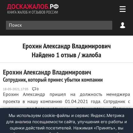
Ерохин Александр Владимирович
Найдено 1 отзыв / жалоба
Ерохин Александр Владимирович
Сотрудник, который принес убытки компании
0
Ерохин Александр пришел на должность менеджера
проекта в нашу компанию 01.04.2021 года. Сотрудник с
низким профессиональным потенциалом. Полным
Мы используем cookie-файлы и сервис Яндекс.Метрика
отсутствием системности. Пренебрежительно относился к
для анализа посещаемости сайта, улучшения его работы и
своим прямым обязанностям – это выражалось в
оценки действий посетителей. Нажимая «Принять», вы
несоблюдении поручений, в низком качестве работы и в ...