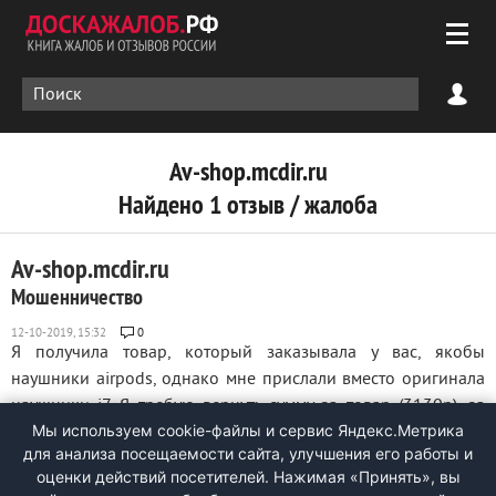
Av-shop.mcdir.ru
Найдено 1 отзыв / жалоба
Av-shop.mcdir.ru
Мошенничество
0
Я получила товар, который заказывала у вас, якобы
наушники airpods, однако мне прислали вместо оригинала
наушники i7. Я требую вернуть сумму за товар (3130р), за
Мы используем cookie-файлы и сервис Яндекс.Метрика
отправку товара обратно заплачу при возврате денег. В
для анализа посещаемости сайта, улучшения его работы и
случае отклонения моей претензии буду вынуждена
оценки действий посетителей. Нажимая «Принять», вы
обратиться в суд за защитой своих ...