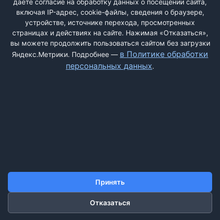
даёте согласие на обработку данных о посещении сайта,
включая IP-адрес, cookie-файлы, сведения о браузере,
устройстве, источнике перехода, просмотренных
страницах и действиях на сайте. Нажимая «Отказаться»,
вы можете продолжить пользоваться сайтом без загрузки
ДОБАВИТЬ ЖАЛОБУ
в Политике обработки
Яндекс.Метрики. Подробнее —
персональных данных
.
КОНТАКТЫ
О НАС
ПОИСК
ПРАВИЛА САЙТА
ПОЛИТИКА ОБРАБОТКИ ПЕРСОНАЛЬНЫХ ДАННЫХ
©2011-2026 ДОСКАЖАЛОБ.РФ
Принять
Отказаться