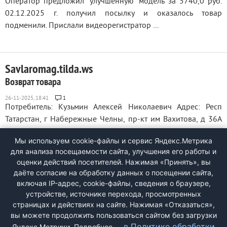
Оператор предложил "улучшенную" модель за 5740,0 руб.
02.12.2025 г. получил посылку и оказалось товар
подменили. Прислали видеорегистратор ...
Savlaromag.tilda.ws
Возврат товара
1
Потребитель: Кузьмин Алексей Николаевич Адрес: Респ
Татарстан, г Набережные Челны, пр-кт им Вахитова, д 36А
Тел: 79172835025 П Р Е Т Е Н З И Я о возврате товара,
Мы используем cookie-файлы и сервис Яндекс.Метрика
купленного дистанционно 04.11.2025 мы заключили с Вами
для анализа посещаемости сайта, улучшения его работы и
договор розничной купли-продажи. Наименование товара:
оценки действий посетителей. Нажимая «Принять», вы
Гайковерт аккумуляторный. ...
даёте согласие на обработку данных о посещении сайта,
включая IP-адрес, cookie-файлы, сведения о браузере,
устройстве, источнике перехода, просмотренных
страницах и действиях на сайте. Нажимая «Отказаться»,
<
1
2
3
4
5
6
7
8
9
вы можете продолжить пользоваться сайтом без загрузки
в Политике обработки
Яндекс.Метрики. Подробнее —