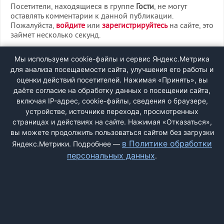
Посетители, находящиеся в группе
Гости
, не могут
оставлять комментарии к данной публикации.
Пожалуйста,
войдите
или
зарегистрируйтесь
на сайте, это
займет несколько секунд.
ВХОД
Мы используем cookie-файлы и сервис Яндекс.Метрика
для анализа посещаемости сайта, улучшения его работы и
РЕГИСТРАЦИЯ
оценки действий посетителей. Нажимая «Принять», вы
даёте согласие на обработку данных о посещении сайта,
включая IP-адрес, cookie-файлы, сведения о браузере,
Быстрая регистрация
через соцсети:
устройстве, источнике перехода, просмотренных
страницах и действиях на сайте. Нажимая «Отказаться»,
вы можете продолжить пользоваться сайтом без загрузки
в Политике обработки
Яндекс.Метрики. Подробнее —
персональных данных
.
ДОБАВИТЬ ЖАЛОБУ
КОНТАКТЫ
О НАС