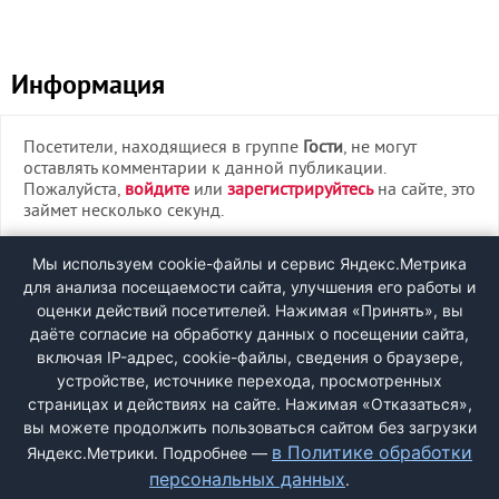
Информация
Посетители, находящиеся в группе
Гости
, не могут
оставлять комментарии к данной публикации.
Пожалуйста,
войдите
или
зарегистрируйтесь
на сайте, это
займет несколько секунд.
ВХОД
Мы используем cookie-файлы и сервис Яндекс.Метрика
для анализа посещаемости сайта, улучшения его работы и
РЕГИСТРАЦИЯ
оценки действий посетителей. Нажимая «Принять», вы
даёте согласие на обработку данных о посещении сайта,
включая IP-адрес, cookie-файлы, сведения о браузере,
Быстрая регистрация
через соцсети:
устройстве, источнике перехода, просмотренных
страницах и действиях на сайте. Нажимая «Отказаться»,
вы можете продолжить пользоваться сайтом без загрузки
в Политике обработки
Яндекс.Метрики. Подробнее —
персональных данных
.